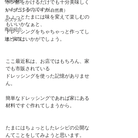
桃源紀行
ポン酢をかけるだけでも十分美味しく
いただけるのですが、
ガーデニング（ハーブ&自然農）
ちょっとたまには味を変えて楽しむの
ホステル
もいいかなぁと、
商品紹介
ドレッシングをちゃちゃっと作ってし
まうのはいかがでしょう。
旅と富江
ここ最近私は、お店ではもちろん、家
でも市販されている
ドレッシングを使った記憶がありませ
ん。
簡単なドレッシングであれば家にある
材料ですぐ作れてしまうから。
たまにはちょっとしたレシピの公開な
んてことをしてみようと思います。