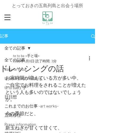
とっておきの五島列島と出会う場所
記事
全ての記事
te to ba <手と場>
全ての記事
2020年4月8日
読了時間: 3分
ドレッシングの話
daily te to ba
お家時間が増えている方が多い中、
te to ba Goto Wedding
ご自宅でお料理をされることが増えた
te to baの"手"
という人も多いのではないでしょう
日日想
か。
これまでのお仕事 -art works-
今の季節だと、
五島移住
Press information
新玉ねぎが甘くて甘くて、