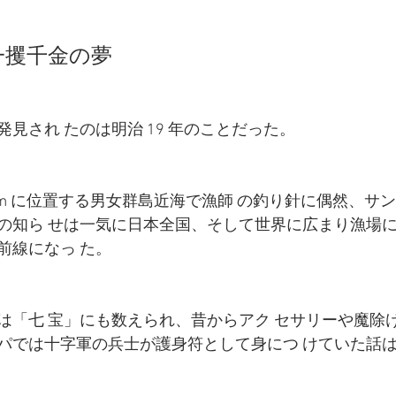
一攫千金の夢 
゙発見され たのは明治 19 年のことだった。
km に位置する男女群島近海で漁師 の釣り針に偶然、サンコ
その知ら せは一気に日本全国、そして世界に広まり漁場に
前線になっ た。
゙は「七 宝」にも数えられ、昔からアク セサリーや魔除
゚では十字軍の兵士が護身符として身につ けていた話は