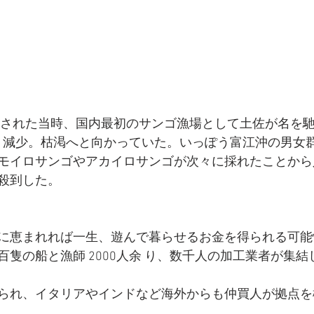
゙発見された当時、国内最初のサンゴ漁場として土佐が名を
々、減少。枯渇へと向かっていた。いっぽう富江沖の男女
モイロサンゴやアカイロサンゴが次々に採れたことか
殺到した。
に恵まれれば一生、遊んで暮らせるお金を得られる可能
隻の船と漁師 2000人余 り、数千人の加工業者が集結
られ、イタリアやインドなど海外からも仲買人が拠点