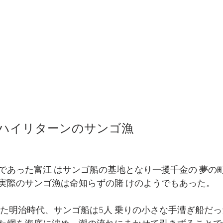
 ハイリターンのサンゴ漁 
゙あった富江 はサンゴ船の基地となり一攫千金の 夢の
゙実際のサンゴ漁は命知らずの賭 けのようでもあった。
いた明治時代、サンゴ船は5人 乗りの小さな手漕ぎ船だ