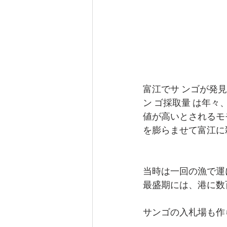
富江でサ ンゴか
ン ゴ採取量 は年
値が高いとされるモ
を膨らませて富江に
当時は一回の漁で運
最盛期には、港に数百
サンゴの入札場も作