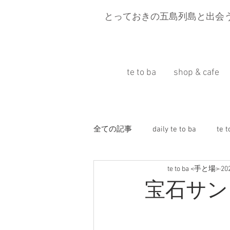
とっておきの五島列島と出会
te to ba
shop & cafe
全ての記事
daily te to ba
te 
te to ba <手と場>
2
五島移住
Press information
宝石サン
旅と富江