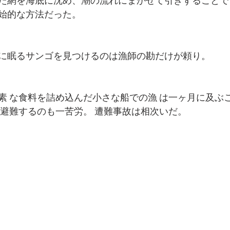
た網を海底に沈め、潮の流れにまかせて引きずることでサ
始的な方法だった。
に眠るサンゴを見つけるのは漁師の勘だけが頼り。
 な食料を詰め込んだ小さな船での漁 は一ヶ月に及ふ
ば避難するのも一苦労。 遭難事故は相次いだ。