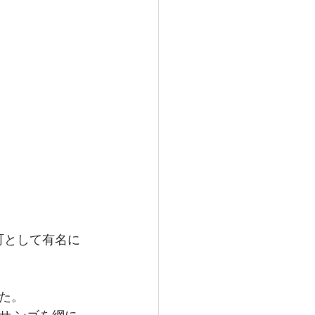
町として有名に
った。