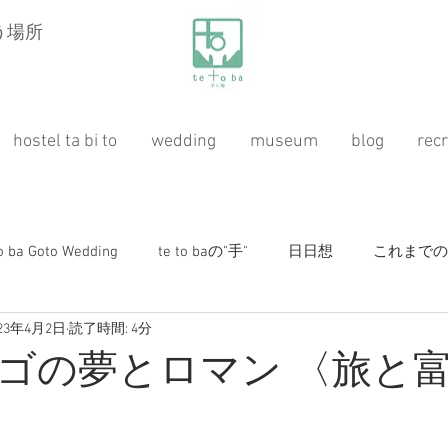
う場所
hostel ta bi to
wedding
museum
blog
recr
to ba Goto Wedding
te to baの"手"
日日想
これまでのお仕
023年4月2日
読了時間: 4分
桃源紀行
ガーデニング（ハーブ&自然農）
ホステ
ゴの夢とロマン 〈旅と