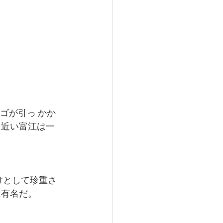
゙が引っ かか
近い富江は一 
けとして珍重さ 
有名だ。