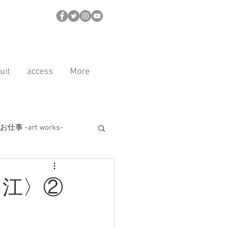
uit
access
More
事 -art works-
ル
商品紹介
富江〉②