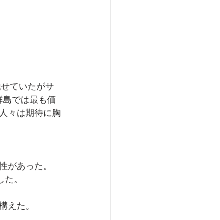
馳せていたがサ
群島では最も価
ら人々は期待に胸
性があった。
した。
を構えた。