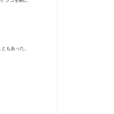
 ンゴを網に
゙こともあった。