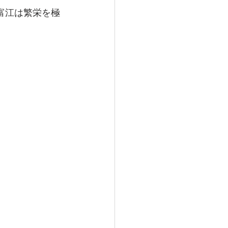
゙富江は繁栄を極