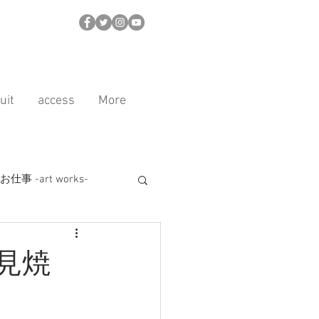
uit
access
More
事 -art works-
ル
商品紹介
見焼