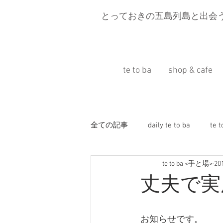
とっておきの五島列島と出会
te to ba
shop & cafe
全ての記事
daily te to ba
te 
te to ba <手と場>
2
五島移住
Press information
丈夫で実
旅と富江
お知らせです。