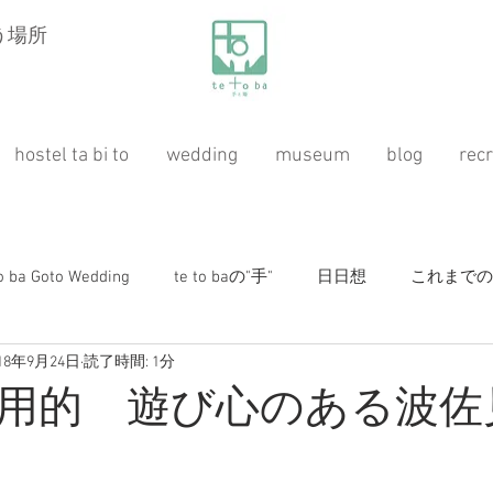
う場所
hostel ta bi to
wedding
museum
blog
recr
to ba Goto Wedding
te to baの"手"
日日想
これまでのお仕
018年9月24日
読了時間: 1分
桃源紀行
ガーデニング（ハーブ&自然農）
ホステ
用的 遊び心のある波佐