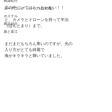
桃源紀行
店の中にいてはもったいない！！
ガーデニング（ハーブ&自然農）
ホステル
と、カメラとドローンを持って半泊
商品紹介
（はんとまり）まで。
旅と富江
まだまだもちろん寒いのですが、光の
入り方がとても綺麗で
海がキラキラと輝いていました。