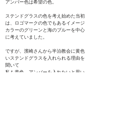
アンバー色は希望の色。
ステンドグラスの色を考え始めた当初
は、ロゴマークの色でもあるイメージ
カラーのグリーンと海のブルーを中心
に考えていました。
ですが、濱崎さんから半泊教会に黄色
いステンドグラスを入れられる理由を
聞いて
私も黄色、アンバーを入れたいと思い
追加したので
教会のステンドグラスの輝かしいアン
バー色を
te to baとはまた違った輝きを感じ感動
してしまいました。
細く曲がりくねった道を超えた先にあ