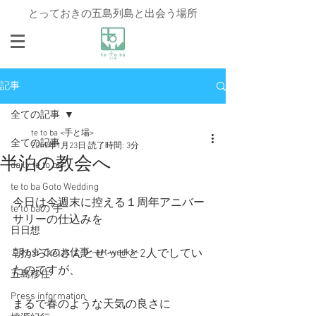
とっておきの五島列島と出会う場所
記事
全ての記事
te to ba <手と場>
全ての記事
2019年1月23日
読了時間: 3分
半泊の教会へ
daily te to ba
te to ba Goto Wedding
今日は今週末に控える１周年アニバー
te to baの"手"
サリーの仕込みを
日日想
これまでのお仕事 -art works-
朝からkeiさんとせっせと2人でしてい
たのですが、
五島移住
Press information
まるで春のような天気の良さに