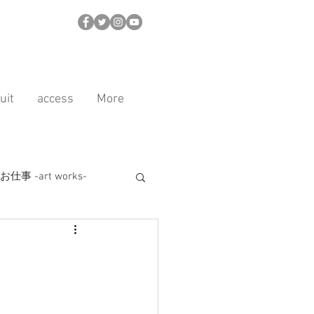
uit
access
More
事 -art works-
ル
商品紹介