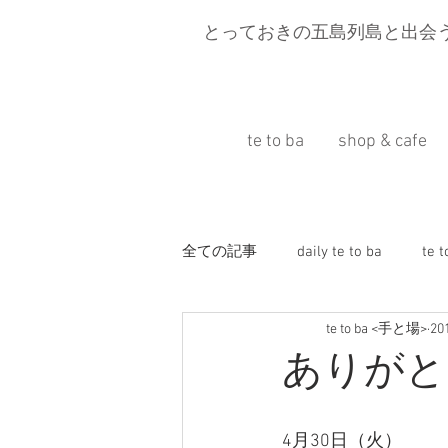
とっておきの五島列島と出会
te to ba
shop & cafe
全ての記事
daily te to ba
te 
te to ba <手と場>
2
五島移住
Press information
ありがと
旅と富江
4月30日（火）