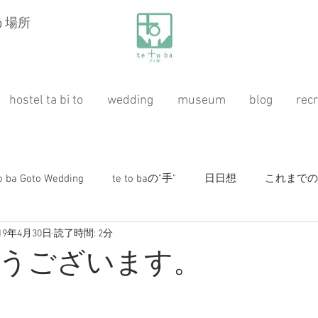
う場所
hostel ta bi to
wedding
museum
blog
recr
to ba Goto Wedding
te to baの"手"
日日想
これまでのお仕
019年4月30日
読了時間: 2分
桃源紀行
ガーデニング（ハーブ&自然農）
ホステ
うございます。