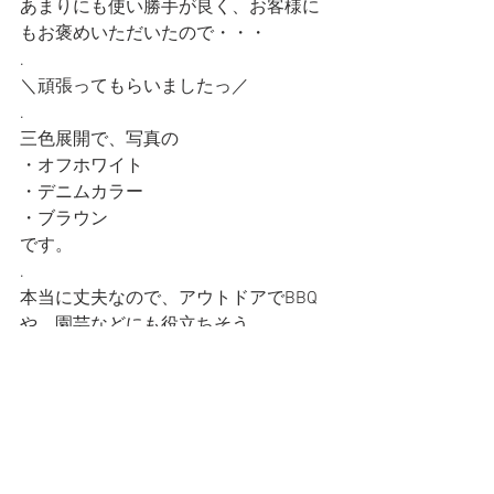
あまりにも使い勝手が良く、お客様に
もお褒めいただいたので・・・
.
＼頑張ってもらいましたっ／
.
三色展開で、写真の
・オフホワイト
・デニムカラー
・ブラウン
です。
.
本当に丈夫なので、アウトドアでBBQ
や、園芸などにも役立ちそう。
もちろん釣った魚を調理するときに
も！
.
通販も可能ですので気軽にご連絡くだ
さいませ～。
商品紹介