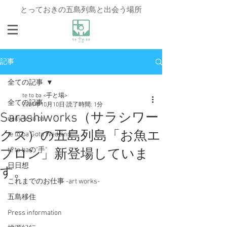
とっておきの五島列島と出会う場所
記事
全ての記事
te to ba <手と場>
全ての記事
2021年10月10日
読了時間: 1分
Sarashiworks（サラシワー
daily te to ba
クス）の五島列島「お魚エ
te to ba Goto Wedding
te to baの"手"
プロン」新登場していま
日日想
す。
これまでのお仕事 -art works-
五島移住
Press information