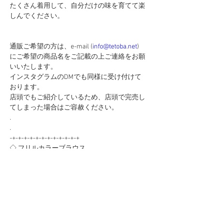
たくさん着用して、自分だけの味を育てて楽
しんでください。
通販ご希望の方は、e-mail (
info@tetoba.net
)
にご希望の商品名をご記載の上ご連絡をお願
いいたします。
インスタグラムのDMでも同様に受け付けて
おります。
店頭でもご紹介しているため、店頭で完売し
てしまった場合はご容赦ください。
.
.
-+-+-+-+-+-+-+-+-+-+-+-+
◇ フリルカラーブラウス
色展開
・ホワイト
・ブラック
価格
14,800円(税込16,280円）