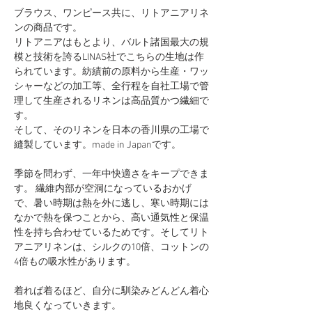
ブラウス、ワンピース共に、リトアニアリネ
ンの商品です。
リトアニアはもとより、バルト諸国最大の規
模と技術を誇るLINAS社でこちらの生地は作
られています。紡績前の原料から生産・ワッ
シャーなどの加工等、全行程を自社工場で管
理して生産されるリネンは高品質かつ繊細で
す。
そして、そのリネンを日本の香川県の工場で
縫製しています。made in Japanです。
季節を問わず、一年中快適さをキープできま
す。 繊維内部が空洞になっているおかげ
で、暑い時期は熱を外に逃し、寒い時期には
なかで熱を保つことから、高い通気性と保温
性を持ち合わせているためです。そしてリト
アニアリネンは、シルクの10倍、コットンの
4倍もの吸水性があります。
着れば着るほど、自分に馴染みどんどん着心
地良くなっていきます。