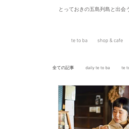
とっておきの五島列島と出会
te to ba
shop & cafe
全ての記事
daily te to ba
te 
五島移住
Press information
旅と富江