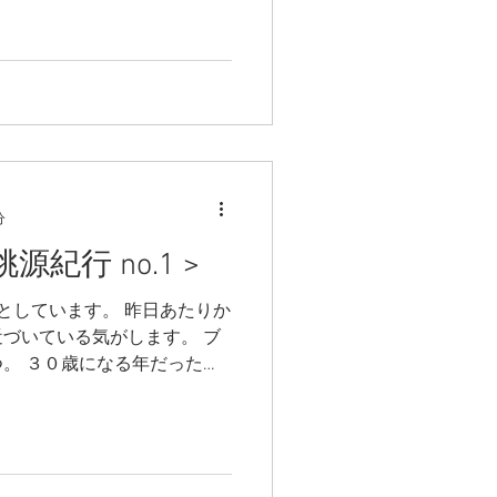
きました。 その雑誌が昨日
分
紀行 no.1 >
としています。 昨日あたりか
づいている気がします。 ブ
。 ３０歳になる年だったと
歳になりました。 幼い頃に思
人で、...