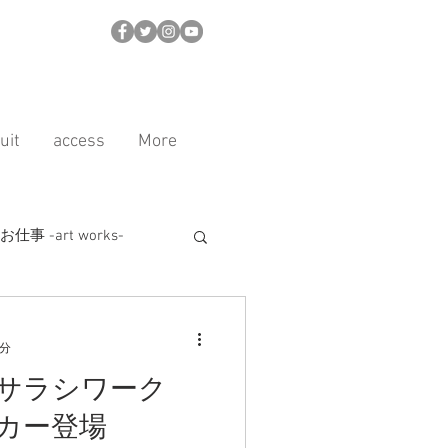
uit
access
More
事 -art works-
ル
商品紹介
1分
ks（サラシワーク
カー登場