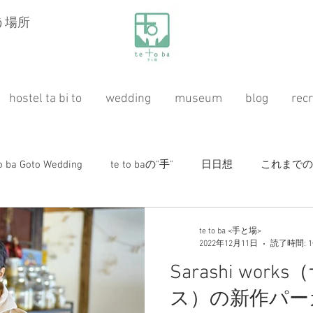
う場所
hostel ta bi to
wedding
museum
blog
recr
to ba Goto Wedding
te to baの"手"
日日想
これまでのお仕
桃源紀行
ガーデニング（ハーブ&自然農）
ホステ
te to ba <手と場>
2022年12月11日
読了時間: 
Sarashi wor
ス）の新作パー