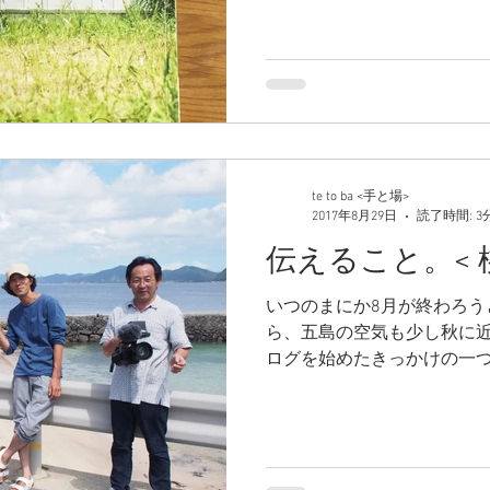
いう雑誌の取材をしていただ
発売になっています。...
te to ba <手と場>
2017年8月29日
読了時間: 3
伝えること。< 桃源
いつのまにか8月が終わろう
ら、五島の空気も少し秋に近
ログを始めたきっかけの一つ
いうこと。 ついに先日３０
い描いていた３０歳はずっと大