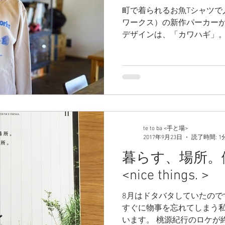
町で着られるお魚Tシャツで人気の
ワークス）の新作パーカーが
デザインは、「カワハギ」。
れるおいしいお魚の一つ。
はまさに絶品です。...
te to ba <手と場>
2017年9月23日
読了時間: 1
暮らす、場所
<nice things. >
8月はドタバタしていたので
すぐに物事を忘れてしまう私
います。 桃源紀行のロケが終わって