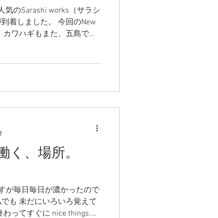
Sarashi works（サラシ
到着しました。 今回のNew
 カワハギもまた、五島で釣
新鮮な肝醤油につけたお刺身
分
。働く、場所。
すが毎日毎日が濃かったので
でも 未だにいろいろ覚えて
すぐに nice things.と