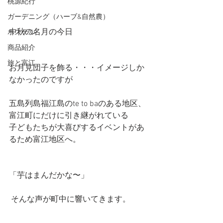
桃源紀行
ガーデニング（ハーブ&自然農）
中秋の名月の今日
ホステル
商品紹介
旅と富江
お月見団子を飾る・・・イメージしか
なかったのですが
五島列島福江島のte to baのある地区、
富江町にだけに引き継がれている
子どもたちが大喜びするイベントがあ
るため富江地区へ。
「芋はまんだかな〜」
 そんな声が町中に響いてきます。