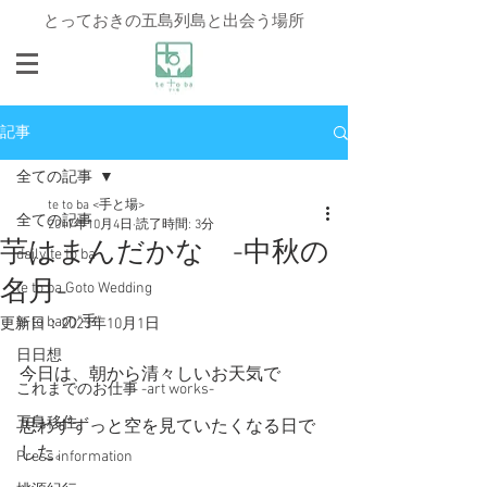
とっておきの五島列島と出会う場所
記事
全ての記事
te to ba <手と場>
全ての記事
2017年10月4日
読了時間: 3分
芋はまんだかな -中秋の
daily te to ba
名月-
te to ba Goto Wedding
te to baの"手"
更新日：
2023年10月1日
日日想
今日は、朝から清々しいお天気で
これまでのお仕事 -art works-
五島移住
思わずずっと空を見ていたくなる日で
した。
Press information