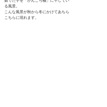
茹でた芋を「かんころ棚」に干してい
る風景。
こんな風景が秋から冬にかけてあちら
こちらに現れます。
これは、干したお芋・もち米を別々に
蒸しているところ。