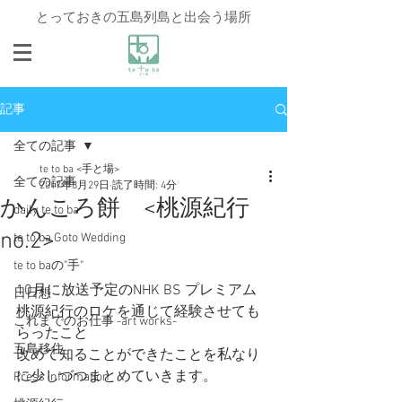
とっておきの五島列島と出会う場所
記事
全ての記事
te to ba <手と場>
全ての記事
2017年8月29日
読了時間: 4分
かんころ餅 <桃源紀行
daily te to ba
no.2>
te to ba Goto Wedding
te to baの"手"
10月に放送予定のNHK BS プレミアム　
日日想
桃源紀行のロケを通じて経験させても
これまでのお仕事 -art works-
らったこと
五島移住
改めて知ることができたことを私なり
に少しづつまとめていきます。
Press information